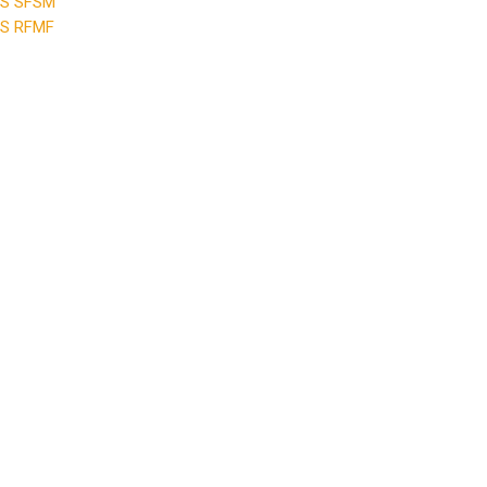
PS SFSM
PS RFMF