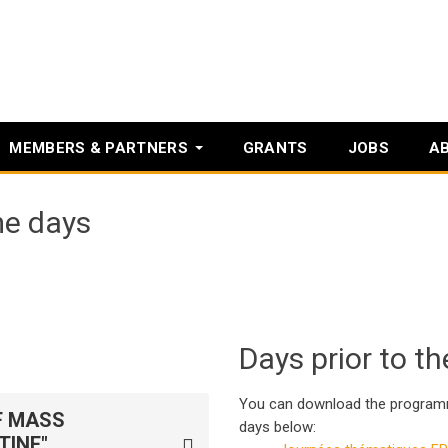
MEMBERS & PARTNERS
GRANTS
JOBS
A
me days
Days prior to t
You can download the programme
F MASS
days below:
INE".