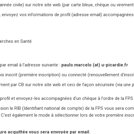
 l'année civile) sur notre site web (par carte bleue, chèque ou vire
,
envoyez vos informations de profil (adresse email) accompagnée
cherches en Santé
r email à l'adresse suivante :
paulo.marcelo (at) u-picardie.fr
fois inscrit (première inscription) ou connecté (renouvellement d'insc
ment par CB sur notre site web et ceci de façon sécurisée (via une p
rofil et envoyez-les accompagnées d'un chèque à l'ordre de la FPS à
ésion le RIB (Identifiant national de compte) de la FPS vous sera com
. C'est également le mode à sélectionner lors de votre première insc
ture acquittée vous sera envoyée par email.