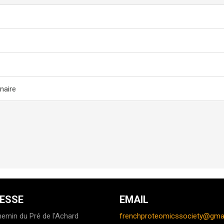
naire
ESSE
EMAIL
emin du Pré de l'Achard
frenchproteomicssociety@gma