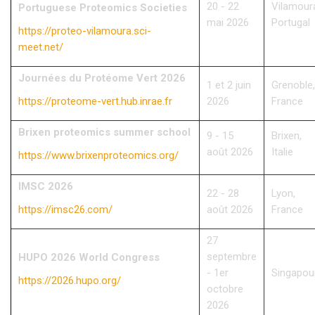
20 - 22
Vilamour
Portuguese Proteomics Societies
mai 2026
Portugal
https://proteo-vilamoura.sci-
meet.net/
Journées du Protéome Vert 2026
1 et 2 juin
Grenoble,
https://proteome-vert.hub.inrae.fr
2026
France
Brixen proteomics summer school
9 - 15
Brixen,
août 2026
Italie
https://www.brixenproteomics.org/
IMSC 2026
22 - 28
Lyon,
https://imsc26.com/
août 2026
France
27
septembre
HUPO 2026 World Congress
- 1er
Singapou
https://2026.hupo.org/
octobre
2026