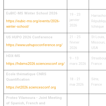
EuBIC-MS Winter School 2026
19 - 23
Harracho
janvier
https://eubic-ms.org/events/2026-
Républiq
2026
winter-school/
tchèque
21 - 25
St Louis,
US HUPO 2026 Conference
février
Missouri,
https://www.ushupoconference.org/
2026
USA
HDX-MS
9 - 13
Strasbou
https://hdxms2026.sciencesconf.org/
mars 2026
France
Ecole thématique CNRS
18 - 21
Sète,
Quantification
mai 2026
France
https://et2026.sciencesconf.org
Proteo Vilamoura - Joint Meeting
of Spanish, French and