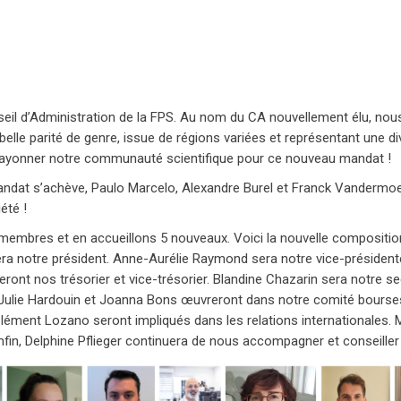
nseil d’Administration de la FPS. Au nom du CA nouvellement élu, n
belle parité de genre, issue de régions variées et représentant une di
e rayonner notre communauté scientifique pour ce nouveau mandat !
ndat s’achève, Paulo Marcelo, Alexandre Burel et Franck Vandermoe
été !
embres et en accueillons 5 nouveaux. Voici la nouvelle compositio
sera notre président. Anne-Aurélie Raymond sera notre vice-président
seront nos trésorier et vice-trésorier. Blandine Chazarin sera notre s
ulie Hardouin et Joanna Bons œuvreront dans notre comité bourses
ément Lozano seront impliqués dans les relations internationales. 
in, Delphine Pflieger continuera de nous accompagner et conseiller 