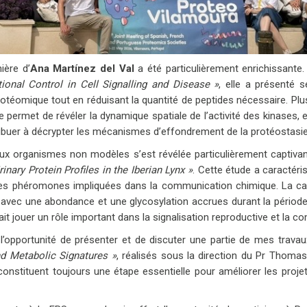
ière d’
Ana Martínez del Val
a été particulièrement enrichissante.
onal Control in Cell Signalling and Disease »
, elle a présenté s
rotéomique tout en réduisant la quantité de peptides nécessaire. P
e permet de révéler la dynamique spatiale de l’activité des kinase
ibuer à décrypter les mécanismes d’effondrement de la protéostasie i
aux organismes non modèles s’est révélée particulièrement captiv
nary Protein Profiles in the Iberian Lynx »
. Cette étude a caractéri
ielles phéromones impliquées dans la communication chimique. La cau
 avec une abondance et une glycosylation accrues durant la périod
rait jouer un rôle important dans la signalisation reproductive et la
u l’opportunité de présenter et de discuter une partie de mes travau
 Metabolic Signatures »
, réalisés sous la direction du Pr Thoma
constituent toujours une étape essentielle pour améliorer les proje