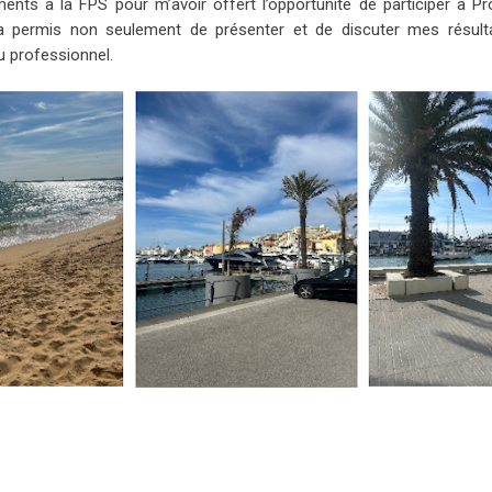
ents à la FPS pour m’avoir offert l’opportunité de participer à P
a permis non seulement de présenter et de discuter mes résult
u professionnel.