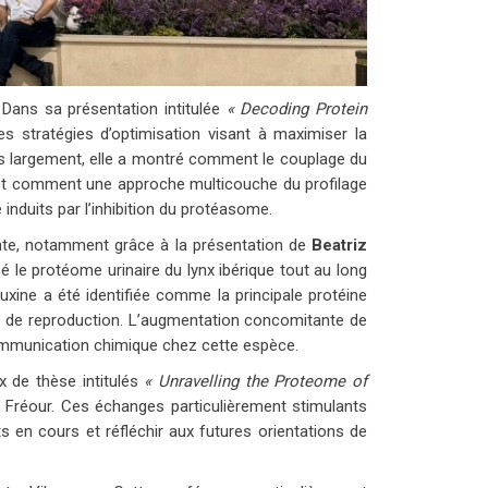
 Dans sa présentation intitulée
« Decoding Protein
es stratégies d’optimisation visant à maximiser la
lus largement, elle a montré comment le couplage du
s, et comment une approche multicouche du profilage
nduits par l’inhibition du protéasome.
ante, notamment grâce à la présentation de
Beatriz
sé le protéome urinaire du lynx ibérique tout au long
xine a été identifiée comme la principale protéine
e de reproduction. L’augmentation concomitante de
 communication chimique chez cette espèce.
x de thèse intitulés
« Unravelling the Proteome of
s Fréour. Ces échanges particulièrement stimulants
ts en cours et réfléchir aux futures orientations de