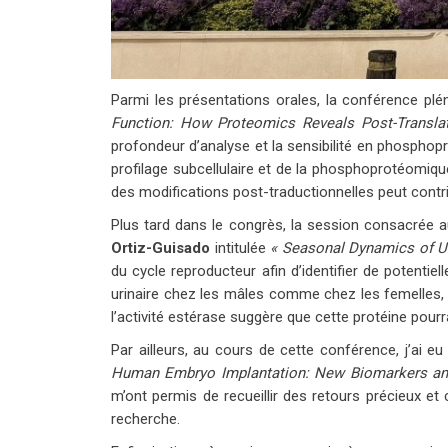
Parmi les présentations orales, la conférence plén
Function: How Proteomics Reveals Post-Translati
profondeur d’analyse et la sensibilité en phosphop
profilage subcellulaire et de la phosphoprotéomiqu
des modifications post-traductionnelles peut contr
Plus tard dans le congrès, la session consacrée 
Ortiz-Guisado
intitulée
« Seasonal Dynamics of Uri
du cycle reproducteur afin d’identifier de potent
urinaire chez les mâles comme chez les femelles,
l’activité estérase suggère que cette protéine pour
Par ailleurs, au cours de cette conférence, j’ai e
Human Embryo Implantation: New Biomarkers and
m’ont permis de recueillir des retours précieux et 
recherche.